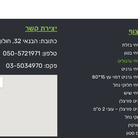
יצירת קשר
וף
כתובת: הבנאי 32, חולון
חי בזלת
טלפון: 050-5721971
חי בטון
חי גרנוליט
פקס: 03-5034970
חי גרניט
י גרניט דמוי עץ 15*80
חי חלוקי נחל
חי שיש
יט פורצלן
ט פורצלן – עובי 2 ס"מ
קי נחל
ורטין
ם סטון