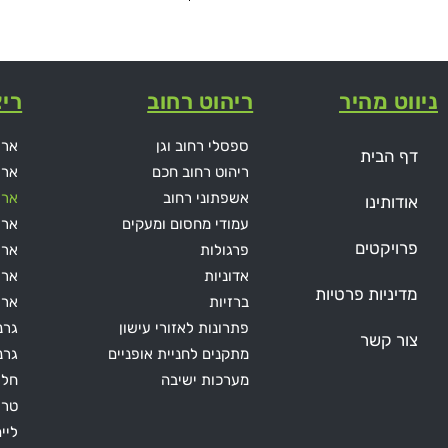
ניווט מהיר
ריהוט רחוב
ריצ
ספסלי רחוב וגן
ארי
דף הבית
ריהוט רחוב חכם
ארי
אשפתוני רחוב
ארי
אודותינו
עמודי מחסום ומעקים
ארי
פרויקטים
פרגולות
אריח
אדוניות
ארי
מדיניות פרטיות
ברזיות
ארי
פתרונות לאזורי עישון
גרנ
צור קשר
מתקנים לחניית אופניים
גרני
מערכות ישיבה
חלו
טרו
ליי