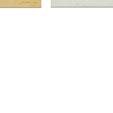
kana Gold Yellow
Toskana Dune White
Wedge