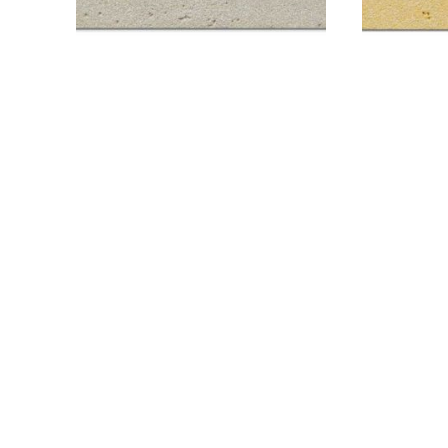
Toskana Ivory Cream
Tos