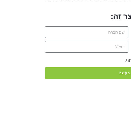
ר זה:
ות
 בקשה