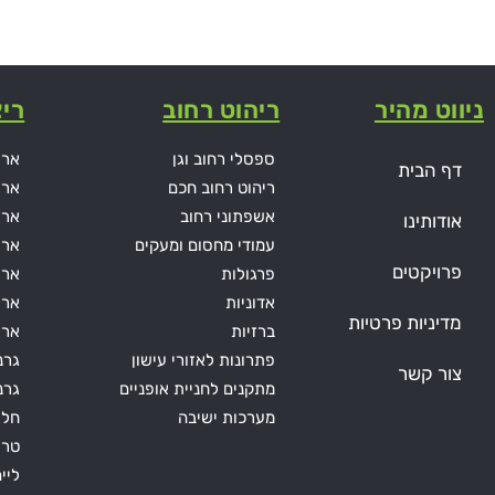
ניווט מהיר
ריהוט רחוב
ריצ
ספסלי רחוב וגן
ארי
דף הבית
ריהוט רחוב חכם
ארי
אשפתוני רחוב
ארי
אודותינו
עמודי מחסום ומעקים
ארי
פרויקטים
פרגולות
אריח
אדוניות
ארי
מדיניות פרטיות
ברזיות
ארי
פתרונות לאזורי עישון
גרנ
צור קשר
מתקנים לחניית אופניים
גרני
מערכות ישיבה
חלו
טרו
ליי