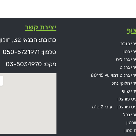
יצירת קשר
וף
כתובת: הבנאי 32, חולון
חי בזלת
טלפון: 050-5721971
חי בטון
חי גרנוליט
פקס: 03-5034970
חי גרניט
י גרניט דמוי עץ 15*80
חי חלוקי נחל
חי שיש
יט פורצלן
ט פורצלן – עובי 2 ס"מ
קי נחל
ורטין
ם סטון