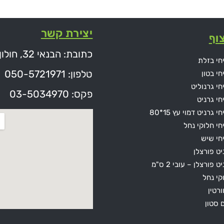
יצירת קשר
וף
כתובת: הבנאי 32, חולון
חי בזלת
טלפון: 050-5721971
חי בטון
חי גרנוליט
פקס: 03-5034970
חי גרניט
י גרניט דמוי עץ 15*80
חי חלוקי נחל
חי שיש
יט פורצלן
ט פורצלן – עובי 2 ס"מ
קי נחל
ורטין
ם סטון