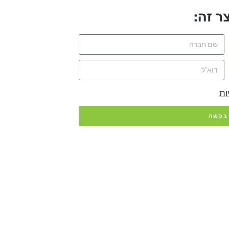
ר זה:
ות
 בקשה