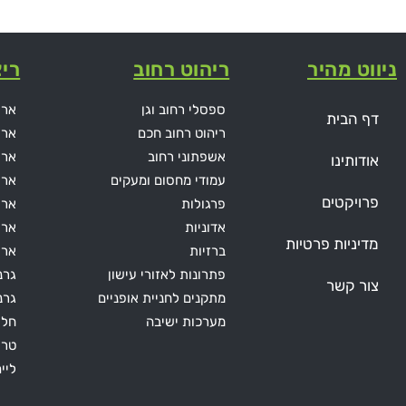
ניווט מהיר
ריהוט רחוב
ריצ
ספסלי רחוב וגן
ארי
דף הבית
ריהוט רחוב חכם
ארי
אשפתוני רחוב
ארי
אודותינו
עמודי מחסום ומעקים
ארי
פרויקטים
פרגולות
אריח
אדוניות
ארי
מדיניות פרטיות
ברזיות
ארי
פתרונות לאזורי עישון
גרנ
צור קשר
מתקנים לחניית אופניים
גרני
מערכות ישיבה
חלו
טרו
ליי