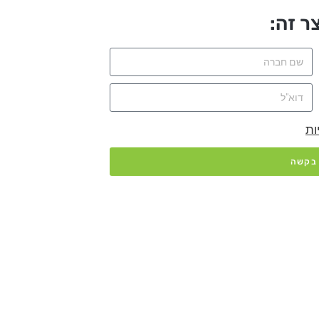
ר זה:
ות
 בקשה