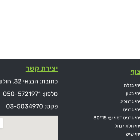
יצירת קשר
וף
כתובת: הבנאי 32, חולון
חי בזלת
טלפון: 050-5721971
חי בטון
חי גרנוליט
פקס: 03-5034970
חי גרניט
י גרניט דמוי עץ 15*80
חי חלוקי נחל
חי שיש