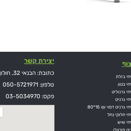
יצירת קשר
וף
כתובת: הבנאי 32, חולון
חי בזלת
טלפון: 050-5721971
חי בטון
חי גרנוליט
פקס: 03-5034970
חי גרניט
י גרניט דמוי עץ 15*80
חי חלוקי נחל
חי שיש
יט פורצלן