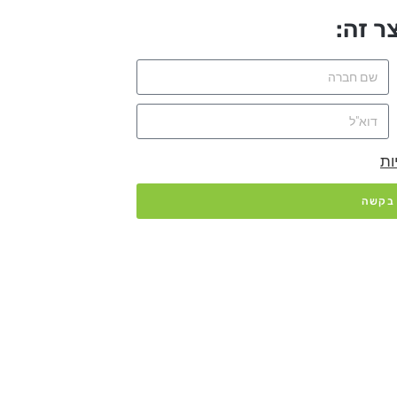
ר זה:
ות
 בקשה