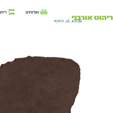
אודותינו
ריהו