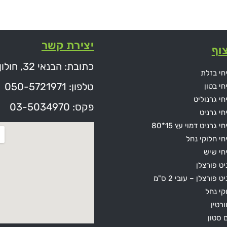
יצירת קשר
וף
כתובת: הבנאי 32, חולון
חי בזלת
טלפון: 050-5721971
חי בטון
חי גרנוליט
פקס: 03-5034970
חי גרניט
י גרניט דמוי עץ 15*80
חי חלוקי נחל
חי שיש
יט פורצלן
ט פורצלן – עובי 2 ס"מ
קי נחל
ורטין
ם סטון