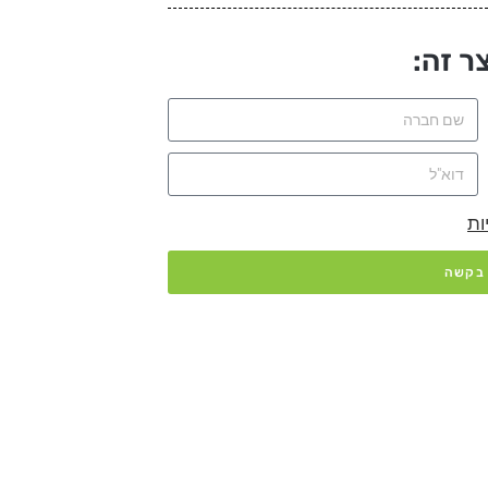
ר זה:
ות
 בקשה