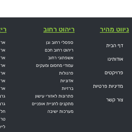
ניווט מהיר
ריהוט רחוב
ריצ
ספסלי רחוב וגן
ארי
דף הבית
ריהוט רחוב חכם
ארי
אשפתוני רחוב
ארי
אודותינו
עמודי מחסום ומעקים
ארי
פרויקטים
פרגולות
אריח
אדוניות
ארי
מדיניות פרטיות
ברזיות
ארי
פתרונות לאזורי עישון
גרנ
צור קשר
מתקנים לחניית אופניים
גרני
מערכות ישיבה
חלו
טרו
ליי